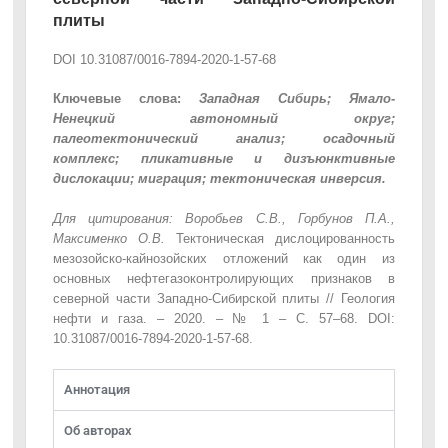
плиты
DOI 10.31087/0016-7894-2020‑1‑57‑68
Ключевые слова:
Западная Сибирь; Ямало-
Ненецкий автономный округ;
палеотектонический анализ; осадочный
комплекс; пликативные и дизъюнктивные
дислокации; миграция; тектоническая инверсия.
Для цитирования: Воробьев С.В., Горбунов П.А.,
Максименко О.В.
Тектоническая дислоцированность
мезозойско‑кайнозойских отложений как один из
основных нефтегазоконтролирующих признаков в
северной части Западно‑Сибирской плиты // Геология
нефти и газа. – 2020. – № 1 – С. 57–68. DOI:
10.31087/0016‑7894‑2020‑1‑57‑68.
Аннотация
Об авторах