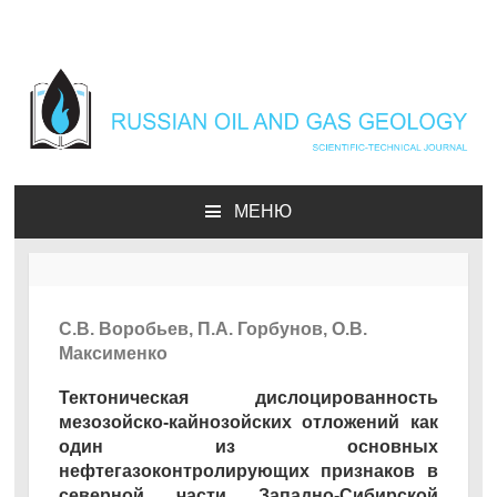
Геология нефти и газа |
Russian oil & gas
МЕНЮ
geology
С.В. Воробьев, П.А. Горбунов, О.В.
Максименко
Тектоническая дислоцированность
мезозойско-кайнозойских отложений как
один из основных
нефтегазоконтролирующих признаков в
северной части Западно-Сибирской