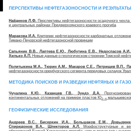
ПЕРСПЕКТИВЫ НЕФТЕГАЗОНОСНОСТИ И РЕЗУЛЬТАТЫ
Найденов Л.Ф.
Перспективы нефтегазоносности осадочного чехла 
и центральных районах Предверхоянского краевого прогиба
Маракова И.А.
Критерии нефтегазоносности карбонатных отложени
Тимано-Печорской нефтегазоносной провинции
Сапьяник В.В., Лаптева Е.Ю., Любутина Е.В., Недоспасов А.И.,
Хилько А.П.
Новые данные о геологическом строении Томской нефт
Политыкина М.А., Тюрин А.М., Макаров С.Е., Петрищев В.П., Па
нефтегазоносности оренбургского сегмента передовых складок Ура
МЕТОДИКА ПОИСКОВ И РАЗВЕДКИ НЕФТЯНЫХ И ГА
Чучалина К.Ю., Казанцев Г.В., Зундэ Д.А.
Прогнозирован
континентальных отложений на примере пластов Ю
малышевской
2–4
ГЕОФИЗИЧЕСКИЕ ИССЛЕДОВАНИЯ
Андреев В.С., Бисеркин И.А., Большаков Е.М., Довыденк
Спиридонов В.А., Шпекторов А.Л.
Морфоструктурные и вещ
образований Енисей-Хатангского прогиба: новые результаты анали