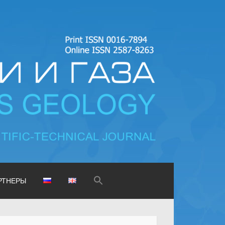
as geology
Search
РТНЕРЫ
for:
SEARCH BUTTON