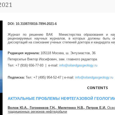
/2021
DOI: 10.31087/0016-7894-2021-6
Журнал по решению ВАК Министерства образования и нау
рецензируемых научных журналов, в которых должны быть оп
диссертаций на соискание ученых степеней доктора и кандидата нау
Редакция журнала:
105118 Москва, ш. Энтузиастов, 36
Петерсилье Виктор Иосифович, зам. главного редактора
Тел: +7 (916) 656-77-93 | e-mail:
info@oilandgasgeology.ru
Подписка:
Тел: +7 (495) 954-52-47 | e-mail:
info@oilandgasgeology.ru
CONTENTS
АКТУАЛЬНЫЕ ПРОБЛЕМЫ НЕФТЕГАЗОВОЙ ГЕОЛОГИ
Волож Ю.А., Гогоненков Г.Н., Милетенко Н.В., Петров Е.И.
Освое
традиционных регионов нефтедобычи