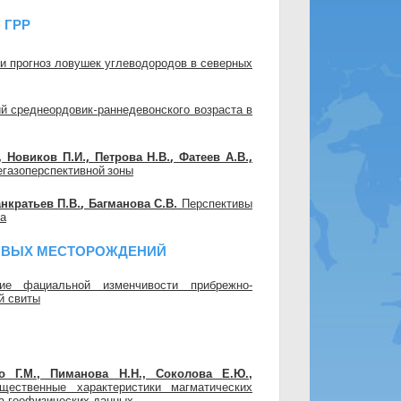
 ГРР
и прогноз ловушек углеводородов в северных
й среднеордовик-раннедевонского возраста в
 Новиков П.И., Петрова Н.В., Фатеев А.В.,
егазоперспективной зоны
нкратьев П.В., Багманова С.В.
Перспективы
ла
ЗОВЫХ МЕСТОРОЖДЕНИЙ
ие фациальной изменчивости прибрежно-
 свиты
о Г.М., Пиманова Н.Н., Соколова Е.Ю.,
ественные характеристики магматических
за геофизических данных