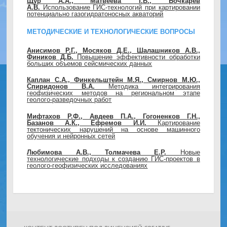
Щур А.А., Матвеева Т.В., Бочкарев
А.В.
Использование ГИС-технологий при картировании
потенциально газогидратоносных акваторий
МЕТОДИЧЕСКИЕ И ТЕХНОЛОГИЧЕСКИЕ ВОПРОСЫ
Анисимов Р.Г., Мосяков Д.Е., Шалашников А.В.,
Фиников Д.Б.
Повышение эффективности обработки
больших объемов сейсмических данных
Каплан С.А., Финкельштейн М.Я., Смирнов М.Ю.,
Спиридонов В.А.
Методика интегрирования
геофизических методов на региональном этапе
геолого-разведочных работ
Мифтахов Р.Ф., Авдеев П.А., Гогоненков Г.Н.,
Базанов А.К., Ефремов И.И.
Картирование
тектонических нарушений на основе машинного
обучения и нейронных сетей
Любимова А.В., Толмачева Е.Р.
Новые
технологические подходы к созданию ГИС-проектов в
геолого-геофизических исследованиях