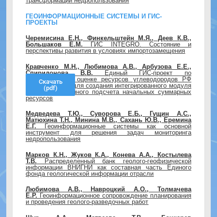
трансформации недропользования
ГЕОИНФОРМАЦИОННЫЕ СИСТЕМЫ И ГИС-
ПРОЕКТЫ
Черемисина Е.Н., Финкельштейн М.Я., Деев К.В.,
Большаков Е.М.
ГИС INTEGRO. Состояние и
перспективы развития в условиях импортозамещения
Кравченко М.Н., Любимова А.В., Арбузова Е.Е.,
Спиридонова В.В.
Единый ГИС-проект по
количественной оценке ресурсов угле­водородов РФ
Скачать
как платформа для создания интегрированного модуля
(pdf)
автоматизированного подсчета начальных суммарных
ресурсов
Медведева Т.Ю., Суворова Е.Б., Гущин А.С.,
Матюхина Т.Н., Минина М.В., Сахань Ю.В., Еремина
Е.Г.
Геоинформационные системы как основной
инструмент для решения задач мониторинга
недропользования
Марков К.Н., Жуков К.А., Конева А.А., Костылева
Т.В.
Распределенный банк геолого-геофизической
информации ВНИГНИ как составная часть Единого
фонда геологической информации отрасли
Любимова А.В., Навроцкий А.О., Толмачева
Е.Р.
Геоинформационное сопровождение планирования
и проведения геолого-разведочных работ