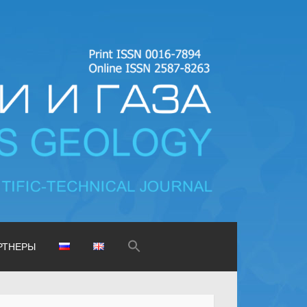
as geology
Search
РТНЕРЫ
for:
SEARCH BUTTON