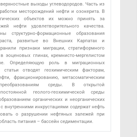
верхностные выходы углеводородов. Часть из
зработки месторождений нефти и озокерита. В
логических объектов их можно принять за
жей нефти удовлетворительного качества.
ны структурно-формационные образования
озраста, развитые во Внешних Карпатах и
хранили признаки миграции, стратиформного
в эоценовых глинах, кремнисто-мергелистом
уне. Определяющую роль в миграционных
ы статьи отводят геохимическим факторам,
ефти, фракционированию, метасоматическим
 преобразованиям среды. В открытой
постоянной геолого-геохимической среды
бразованием органических и неорганических
с внутренними инкрустациями содержат нефть
вовать о разрушении нефтяных залежей при
бласть питания – бассейн седиментации.