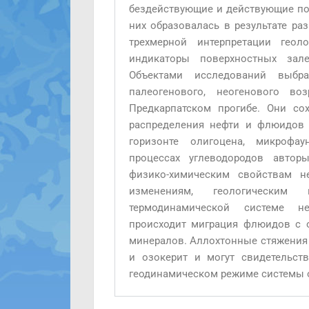
бездействующие и действующие по
них образовалась в результате ра
трехмерной интерпретации гео
индикаторы поверхностных зале
Объектами исследований выбра
палеогенового, неогенового в
Предкарпатском прогибе. Они со
распределения нефти и флюидов 
горизонте олигоцена, микрофа
процессах углеводородов автор
физико-химическим свойствам н
изменениям, геологическим
термодинамической системе не
происходит миграция флюидов с о
минералов. Аллохтонные стяжения 
и озокерит и могут свидетельст
геодинамическом режиме системы о