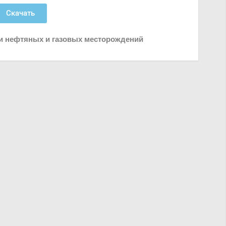
Скачать
ки нефтяных и газовых месторождений