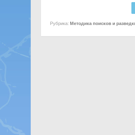
Рубрика:
Методика поисков и развед