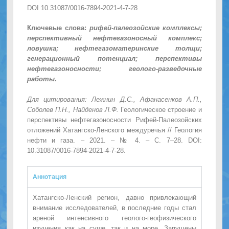
DOI 10.31087/0016-7894-2021-4-7-28
Ключевые слова:
рифей-палеозойские комплексы;
перспективный нефтегазоносный комплекс;
ловушка; нефтегазоматеринские толщи;
генерационный потенциал; перспективы
нефтегазоносности; геолого-разведочные
работы.
Для цитирования: Лежнин Д.С., Афанасенков А.П.,
Соболев П.Н., Найденов Л.Ф.
Геологическое строение и
перспективы нефтегазоносности Рифей-Палеозойских
отложений Хатангско-Ленского междуречья // Геология
нефти и газа. – 2021. – № 4. – С. 7–28. DOI:
10.31087/0016-7894-2021-4-7-28.
Аннотация
Хатангско-Ленский регион, давно привлекающий
внимание исследователей, в последние годы стал
ареной интенсивного геолого-геофизического
изучения как на суше, так и на море. Запущены