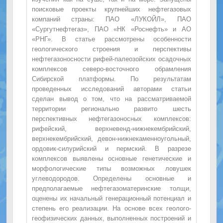
поисковые проекты крупнейших нефтегазовых
компаний страны: ПАО «ЛУКОЙЛ», ПАО
«Сургутнефтегаз», ПАО «НК «Роснефть» и АО
«РНГ». В статье рассмотрены особенности
геологического строения и перспективы
нефтегазоносности рифей-палеозойских осадочных
комплексов северо-восточного обрамления
Сибирской платформы. По результатам
проведенных исследований авторами статьи
сделан вывод о том, что на рассматриваемой
территории регионально развито шесть
перспективных нефтегазоносных комплексов:
рифейский, верхневенд-нижнекембрийский,
верхнекембрийский, девон-нижнекаменноугольный,
ордовик-силурийский и пермский. В разрезе
комплексов выявлены основные генетические и
морфологические типы возможных ловушек
углеводородов. Определены основные и
предполагаемые нефтегазоматеринские толщи,
оценены их начальный генерационный потенциал и
степень его реализации. На основе всех геолого-
геофизических данных, выполненных построений и