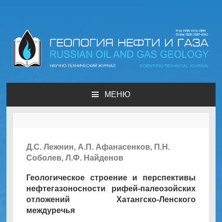
Геология нефти и газа |
Russian oil & gas
МЕНЮ
geology
Д.С. Лежнин, А.П. Афанасенков, П.Н.
Соболев, Л.Ф. Найденов
Геологическое строение и перспективы
нефтегазоносности рифей-палеозойских
отложений Хатангско-Ленского
междуречья